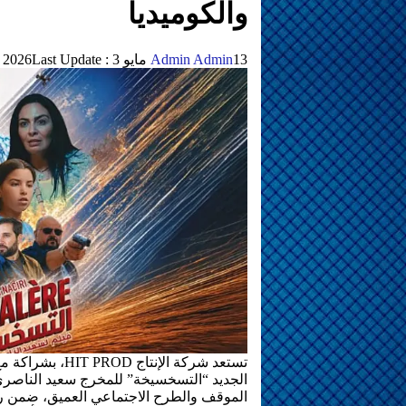
والكوميديا
13 مايو 2026
Admin Admin
3 أشهر ago
Last Update :
الجديد “التسخسيخة” للمخرج سعيد الناصري،
الموقف والطرح الاجتماعي العميق، ضمن رؤ