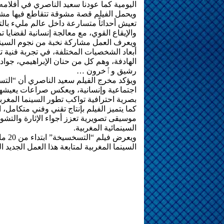
اليومية كما عودنا سعيد الناصري في أفلامه.
ويحمل الفيلم قصة مشوقة تتقاطع فيها مشا
تعيش أحداثاً متسارعة داخل عالم مليء بال
والإيقاع القوي، مع معالجة إنسانية لقضايا 
ويعرف العمل مشاركة نخبة من نجوم السينما 
أبعاد الشخصيات المختلفة، في تجربة فنية ت
الهادفة، وهم كل من حنان الإبراهيمي، جواد
رشيق وٱخرون …
ويؤكد مخرج الفيلم سعيد الناصري أن “التس
اجتماعية وإنسانية، ويعكس صراعات يعيشها
بصرية احترافية تواكب تطور السينما المغربي
كما يتميز الفيلم بإنتاج تقني وفني متكامل
موسيقى تصويرية تعزز أجواء الإثارة والتشو
السينمائية المغربية.
ويعر
السينما المغربية لمتابعة هذا العمل الجديد 