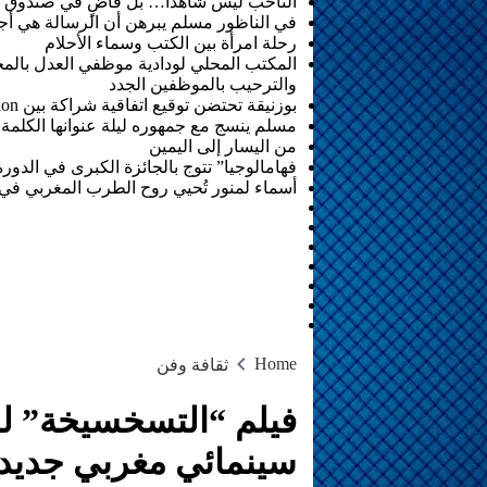
الناخب ليس شاهدًا… بل قاضٍ في صندوق الاق
في الناظور مسلم يبرهن أن الرسالة هي أجم
رحلة امرأة بين الكتب وسماء الأحلام
المكتب المحلي لودادية موظفي العدل بالمحكمة
والترحيب بالموظفين الجدد
بوزنيقة تحتضن توقيع اتفاقية شراكة بين Joudour Production و Medi24 Prod لإنتاج الفيلم السينمائي “الاختطاف”
مسلم ينسج مع جمهوره ليلة عنوانها الكلمة
من اليسار إلى اليمين
فهامالوجيا” تتوج بالجائزة الكبرى في الدور
أسماء لمنور تُحيي روح الطرب المغربي ف
Home
ثقافة وفن
فيلم “التسخسيخة” لس
سينمائي مغربي جديد 