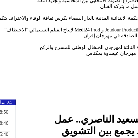
تراع الصوت الانتخابي بين المحاسبة وتجديد الثقة
ل ما يتركه الفنان
 الابتدائية المدنية بالدار البيضاء يكرس ثقافة الوفاء والاعتراف بتكر
 الصادقة في مهرجان إفران
ة الثالثة لمهرجان الخلخال الوطني للمسرح والركح
ي مهرجان عيساوة بمكناس
24 ساعة
8:50
عيد الناصري.. عمل
8:46
يجمع بين التشويق
5:40