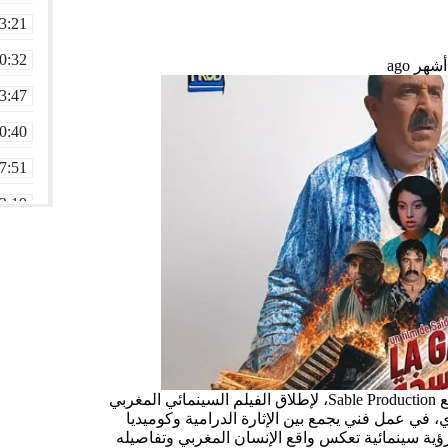
3:21
0:32
3:47
0:40
7:51
3:19
0:39
2:45
1:20
4:40
1:01
تستعد شركة الإنتاج HIT PROD، بشراكة مع Sable Production، لإطلاق الفيلم السينمائي المغربي
 في عمل فني يجمع بين الإثارة الدرامية وكوميديا
3:27
ية سينمائية تعكس واقع الإنسان المغربي وتفاصيله