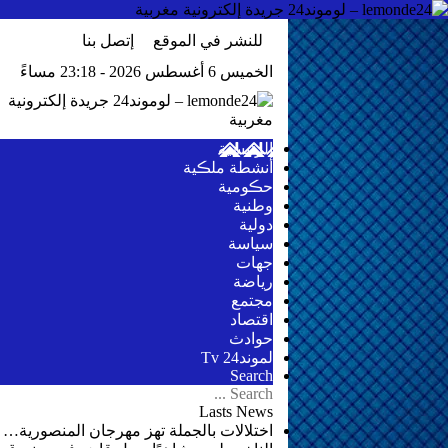
للنشر في الموقع
إتصل بنا
الخميس 6 أغسطس 2026 - 23:18 مساءً
الرئيسية
أنشطة ملڪية
حڪومية
وطنية
دولية
سياسة
جهات
رياضة
مجتمع
اقتصاد
حوادث
لموند24 Tv
Search
Lasts News
اختلالات بالجملة تهز مهرجان المنصورية…