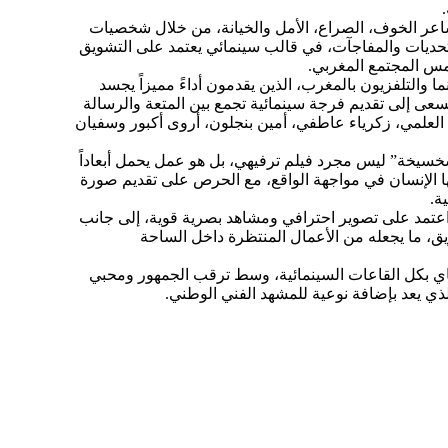
عر الخوف، الصراع، الأمل والخيانة، من خلال شخصيات
تحديات والمفاجآت، في قالب سينمائي يعتمد على التشويق
تمس المجتمع المغربي.
والتلفزيون بالمغرب، الذين يقدمون أداءً مميزاً يجسد
سعى إلى تقديم فرجة سينمائية تجمع بين المتعة والرسالة
 العلمي، زكرياء عاطفي، أمين بنجلون، أروى أكبور وسفيان
خسيخة” ليس مجرد فيلم ترفيهي، بل هو عمل يحمل أبعاداً
 الإنسان في مواجهة الواقع، مع الحرص على تقديم صورة
ة.
، اعتمد على تصوير احترافي ومشاهد بصرية قوية، إلى جانب
يق، ما يجعله من الأعمال المنتظرة داخل الساحة
ض فيلم “التسخسيخة” ابتداء من 20 ماي بكل القاعات السينمائية، وسط ترقب الجمهور ومحبي
الذي يعد بإضافة نوعية للمشهد الفني الوطني.