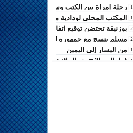
رحلة امرأة بين الكتب وسماء الأحلام
1
المكتب المحلي لودادية موظفي العدل بالمحكمة 
1
بوزنيقة تحتضن توقيع اتفاقية شراكة بين Joudour Production و Medi24 Prod لإنتاج الفيلم السينمائي “الاختطاف”
2
مسلم ينسج مع جمهوره ليلة عنوانها الكلمة 
2
من اليسار إلى اليمين
1
فهامالوجيا” تتوج بالجائزة الكبرى في الدورة
1
أسماء لمنور تُحيي روح الطرب المغربي في 
1
الإدماج الاجتماعي في صلب الاهتمام.. الرباط 
2
المديرية الإقليمية للتعاون الوطني ببنسليمان 
0
بوزنيقة.. حملة واسعة لتحرير الملك العمومي و
1
أسرة شابة تناشد بفتح تحقيق في ملابسات مض
0
مسلم يشعل أجواء مهرجان تيميزار للفضة بت
2