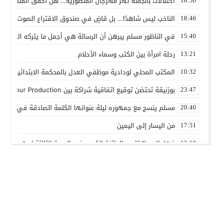
اختلالات بالجملة تهز مهرجان المنصورية… هل أخفق المنظمون ف
18:50
الناخب ليس شاهدًا… بل قاضٍ في صندوق الاقتراع الصوت الانتخاب
18:46
في الناظور مسلم يبرهن أن الرسالة هي أجمل ما يتركه الفنان
15:40
رحلة امرأة بين الكتب وسماء الأحلام
13:21
المكتب المحلي لودادية موظفي العدل بالمحكمة الابتدائية المدنية
10:32
بوزنيقة تحتضن توقيع اتفاقية شراكة بين Joudour Production و Medi24 Prod لإنتاج الفيلم السينمائي “الاختطاف”
23:47
مسلم ينسج مع جمهوره ليلة عنوانها الكلمة الصادقة في مهرجا
20:40
من اليسار إلى اليمين
17:51
فهامالوجيا” تتوج بالجائزة الكبرى في الدورة الثالثة لمهرجان ال
13:19
أسماء لمنور تُحيي روح الطرب المغربي في مهرجان عيساوة بمك
10:39
الإدماج الاجتماعي في صلب الاهتمام.. الرباط تحتضن اختتام النسخ
22:45
المديرية الإقليمية للتعاون الوطني ببنسليمان تطلق الحملة الوطني
01:20
بوزنيقة.. حملة واسعة لتحرير الملك العمومي ومحاربة مختلف الظواه
14:40