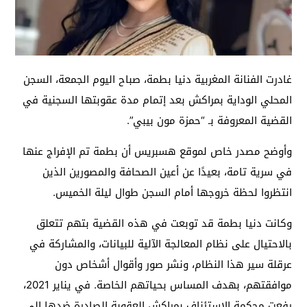
غادرت الفنانة المغربية دنيا بطمة، صباح اليوم الجمعة، السجن
المحلي الوداية بمراكش بعد إتمام مدة عقوبتها السجنية في
القضية المعروفة بـ “حمزة مون بيبي”.
وأوضح مصدر خاص لموقع هسبريس أن بطمة تم الإفراج عنها
في سرية تامة، بعيدًا عن أعين الصحافة والمصورين الذين
انتظروا لحظة خروجها أمام السجن طوال ليلة الخميس.
وكانت دنيا بطمة قد توبعت في هذه القضية بتهم تتعلق
بالاحتيال على نظام المعالجة الآلية للبيانات، والمشاركة في
عرقلة سير هذا النظام، ونشر صور وأقوال أشخاص دون
موافقتهم، بهدف المساس بحياتهم الخاصة. في يناير 2021،
رفعت محكمة الاستئناف بمراكش العقوبة الصادرة ضدها إلى