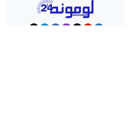
حوادث
هجوم كلاب شرسة ينهي حياة شاب
داخل منزل بطنجة
حملات أمنية مكثفة بشمال المغرب
تُحبط محاولات الهجرة غير النظامية
وتوقف المئات
lemonde24 - لوموند24 جريدة إلكترونية مغربية
© 2026 All
rights reserved.
تصميم
مجلة الووردبريس