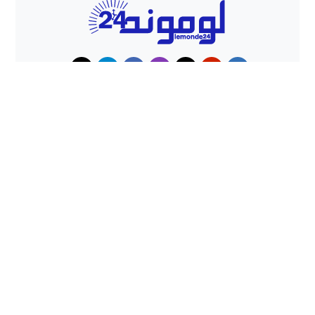
حوادث
هجوم كلاب شرسة ينهي حياة شاب
داخل منزل بطنجة
حملات أمنية مكثفة بشمال المغرب
تُحبط محاولات الهجرة غير النظامية
وتوقف المئات
lemonde24 - لوموند24 جريدة إلكترونية مغربية
© 2026 All
rights reserved.
تصميم
مجلة الووردبريس