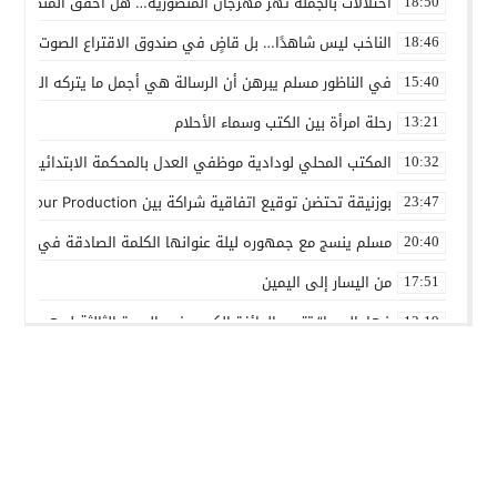
اختلالات بالجملة تهز مهرجان المنصورية… هل أخفق المنظمون ف
18:50
الناخب ليس شاهدًا… بل قاضٍ في صندوق الاقتراع الصوت الانتخاب
18:46
في الناظور مسلم يبرهن أن الرسالة هي أجمل ما يتركه الفنان
15:40
رحلة امرأة بين الكتب وسماء الأحلام
13:21
المكتب المحلي لودادية موظفي العدل بالمحكمة الابتدائية المدنية
10:32
بوزنيقة تحتضن توقيع اتفاقية شراكة بين Joudour Production و Medi24 Prod لإنتاج الفيلم السينمائي “الاختطاف”
23:47
مسلم ينسج مع جمهوره ليلة عنوانها الكلمة الصادقة في مهرجا
20:40
من اليسار إلى اليمين
17:51
فهامالوجيا” تتوج بالجائزة الكبرى في الدورة الثالثة لمهرجان ال
13:19
أسماء لمنور تُحيي روح الطرب المغربي في مهرجان عيساوة بمك
10:39
الإدماج الاجتماعي في صلب الاهتمام.. الرباط تحتضن اختتام النسخ
22:45
المديرية الإقليمية للتعاون الوطني ببنسليمان تطلق الحملة الوطني
01:20
بوزنيقة.. حملة واسعة لتحرير الملك العمومي ومحاربة مختلف الظواه
14:40