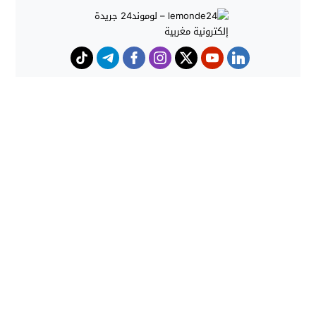
حوادث
هجوم كلاب شرسة ينهي حياة شاب
داخل منزل بطنجة
حملات أمنية مكثفة بشمال المغرب
تُحبط محاولات الهجرة غير النظامية
وتوقف المئات
lemonde24 - لوموند24 جريدة إلكترونية مغربية
© 2026 All
rights reserved.
تصميم
مجلة الووردبريس