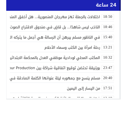
24 ساعة
اختلالات بالجملة تهز مهرجان المنصورية… هل أخفق المنظمون ف
18:50
الناخب ليس شاهدًا… بل قاضٍ في صندوق الاقتراع الصوت الانتخاب
18:46
في الناظور مسلم يبرهن أن الرسالة هي أجمل ما يتركه الفنان
15:40
رحلة امرأة بين الكتب وسماء الأحلام
13:21
المكتب المحلي لودادية موظفي العدل بالمحكمة الابتدائية المدنية
10:32
بوزنيقة تحتضن توقيع اتفاقية شراكة بين Joudour Production و Medi24 Prod لإنتاج الفيلم السينمائي “الاختطاف”
23:47
مسلم ينسج مع جمهوره ليلة عنوانها الكلمة الصادقة في مهرجا
20:40
من اليسار إلى اليمين
17:51
فهامالوجيا” تتوج بالجائزة الكبرى في الدورة الثالثة لمهرجان ال
13:19
أسماء لمنور تُحيي روح الطرب المغربي في مهرجان عيساوة بمك
10:39
الإدماج الاجتماعي في صلب الاهتمام.. الرباط تحتضن اختتام النسخ
22:45