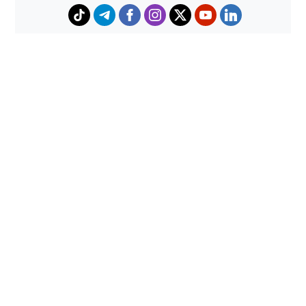
حوادث
هجوم كلاب شرسة ينهي حياة شاب
داخل منزل بطنجة
حملات أمنية مكثفة بشمال المغرب
تُحبط محاولات الهجرة غير النظامية
وتوقف المئات
lemonde24 - لوموند24 جريدة إلكترونية مغربية
© 2026 All
rights reserved.
تصميم
مجلة الووردبريس