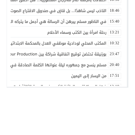
الناخب ليس شاهدًا… بل قاضٍ في صندوق الاقتراع الصوت الانتخاب
18:46
في الناظور مسلم يبرهن أن الرسالة هي أجمل ما يتركه الفنان
15:40
رحلة امرأة بين الكتب وسماء الأحلام
13:21
المكتب المحلي لودادية موظفي العدل بالمحكمة الابتدائية المدنية
10:32
بوزنيقة تحتضن توقيع اتفاقية شراكة بين Joudour Production و Medi24 Prod لإنتاج الفيلم السينمائي “الاختطاف”
23:47
مسلم ينسج مع جمهوره ليلة عنوانها الكلمة الصادقة في مهرجا
20:40
من اليسار إلى اليمين
17:51
فهامالوجيا” تتوج بالجائزة الكبرى في الدورة الثالثة لمهرجان ال
13:19
أسماء لمنور تُحيي روح الطرب المغربي في مهرجان عيساوة بمك
10:39
الإدماج الاجتماعي في صلب الاهتمام.. الرباط تحتضن اختتام النسخ
22:45
المديرية الإقليمية للتعاون الوطني ببنسليمان تطلق الحملة الوطني
01:20
بوزنيقة.. حملة واسعة لتحرير الملك العمومي ومحاربة مختلف الظواه
14:40