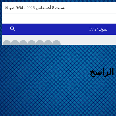
السبت 8 أغسطس 2026 - 9:54 صباحًا
لموند24 Tv
 الراسخ
لمتقاعدين والاحتفاء بالمتفوقين والترحيب بالموظفين الجدد