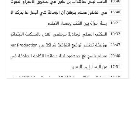
الناخب ليس شاهدًا… بل قاضٍ في صندوق الاقتراع الصوت الانتخاب
18:46
في الناظور مسلم يبرهن أن الرسالة هي أجمل ما يتركه الفنان
15:40
رحلة امرأة بين الكتب وسماء الأحلام
13:21
المكتب المحلي لودادية موظفي العدل بالمحكمة الابتدائية المدنية
10:32
بوزنيقة تحتضن توقيع اتفاقية شراكة بين Joudour Production و Medi24 Prod لإنتاج الفيلم السينمائي “الاختطاف”
23:47
مسلم ينسج مع جمهوره ليلة عنوانها الكلمة الصادقة في مهرجا
20:40
من اليسار إلى اليمين
17:51
فهامالوجيا” تتوج بالجائزة الكبرى في الدورة الثالثة لمهرجان ال
13:19
أسماء لمنور تُحيي روح الطرب المغربي في مهرجان عيساوة بمك
10:39
الإدماج الاجتماعي في صلب الاهتمام.. الرباط تحتضن اختتام النسخ
22:45
المديرية الإقليمية للتعاون الوطني ببنسليمان تطلق الحملة الوطني
01:20
بوزنيقة.. حملة واسعة لتحرير الملك العمومي ومحاربة مختلف الظواه
14:40
أسرة شابة تناشد بفتح تحقيق في ملابسات مضاعفات صحية بعد ا
01:01