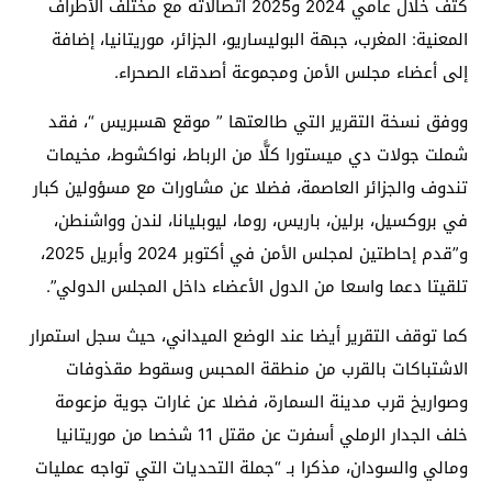
كثف خلال عامي 2024 و2025 اتصالاته مع مختلف الأطراف
المعنية: المغرب، جبهة البوليساريو، الجزائر، موريتانيا، إضافة
إلى أعضاء مجلس الأمن ومجموعة أصدقاء الصحراء.
ووفق نسخة التقرير التي طالعتها ” موقع هسبريس “، فقد
شملت جولات دي ميستورا كلًّا من الرباط، نواكشوط، مخيمات
تندوف والجزائر العاصمة، فضلا عن مشاورات مع مسؤولين كبار
في بروكسيل، برلين، باريس، روما، ليوبليانا، لندن وواشنطن،
و”قدم إحاطتين لمجلس الأمن في أكتوبر 2024 وأبريل 2025،
تلقيتا دعما واسعا من الدول الأعضاء داخل المجلس الدولي”.
كما توقف التقرير أيضا عند الوضع الميداني، حيث سجل استمرار
الاشتباكات بالقرب من منطقة المحبس وسقوط مقذوفات
وصواريخ قرب مدينة السمارة، فضلا عن غارات جوية مزعومة
خلف الجدار الرملي أسفرت عن مقتل 11 شخصا من موريتانيا
ومالي والسودان، مذكرا بـ “جملة التحديات التي تواجه عمليات