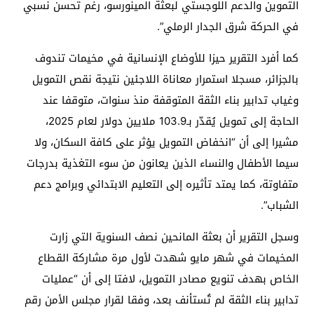
التموين والدعم اللوجستي لبعثة المينورسو، رغم تحسن نسبي
في الحركة شرق الجدار الرملي”.
كما أفرد التقرير حيزا للأوضاع الإنسانية في مخيمات تندوف
بالجزائر، مسجلا استمرار معاناة اللاجئين نتيجة نقص التمويل
وغياب تدابير بناء الثقة المتوقفة منذ سنوات، متوقفا عند
الحاجة إلى تمويل يُقدّر بـ103.9 ملايين دولار لعام 2025،
مشيرا إلى أن “انخفاض التمويل يؤثر على كافة السكان، ولا
سيما الأطفال والنساء الذين يعانون من سوء التغذية بدرجات
متفاوتة، كما يمتد تأثيره إلى التعليم الابتدائي وبرامج دعم
الشباب”.
وسجل التقرير أن بعثة المانحين نصف السنوية التي زارت
المخيمات في شهر مايو شهدت لأول مرة مشاركة القطاع
الخاص بهدف تنويع مصادر التمويل، لافتا إلى أن “عمليات
تدابير بناء الثقة لم تُستأنف بعد، وفقا لقرار مجلس الأمن رقم