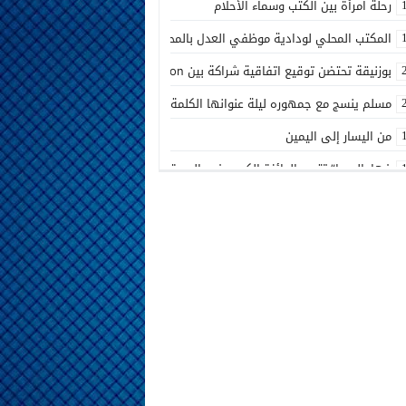
رحلة امرأة بين الكتب وسماء الأحلام
المكتب المحلي لودادية موظفي العدل بالمحكمة الابتدائية المدنية بالدار البيض
بوزنيقة تحتضن توقيع اتفاقية شراكة بين Joudour Production و Medi24 Prod لإنتاج الفيلم السينمائي “الاختطاف”
مسلم ينسج مع جمهوره ليلة عنوانها الكلمة الصادقة في مهرجان إفران
من اليسار إلى اليمين
فهامالوجيا” تتوج بالجائزة الكبرى في الدورة الثالثة لمهرجان الخلخال الوطني 
أسماء لمنور تُحيي روح الطرب المغربي في مهرجان عيساوة بمكناس
الإدماج الاجتماعي في صلب الاهتمام.. الرباط تحتضن اختتام النسخة الثانية من ا
المديرية الإقليمية للتعاون الوطني ببنسليمان تطلق الحملة الوطنية الثانية لإذ
بوزنيقة.. حملة واسعة لتحرير الملك العمومي ومحاربة مختلف الظواهر المشينة بنفو
أسرة شابة تناشد بفتح تحقيق في ملابسات مضاعفات صحية بعد الولادة بالمرك
مسلم يشعل أجواء مهرجان تيميزار للفضة بتزنيت بحضور جماهيري كبير