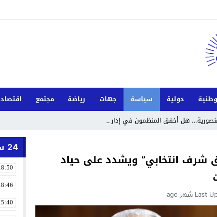
طنية
دولية
سياسة
جهات
رياضة
مجتمع
اقتصاد
لمنصورية… هل أخفق المنظمون في إدارة الحدث
24 ساعة
اق شرف انتخابي” ويشدد على حياد
18:50
18:46
Last U
15:40