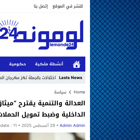
للنشر في الموقع
إتصل بنا
أنشطة ملڪية
حڪومية
و
Lasts News
اختلالات بالجملة تهز مهرجان ا
Stop
Home
سياسة
العدالة والتنمية يقترح “ميث
Previous
الداخلية وضبط تمويل الحملات
Next
Admin Admin
29 أغسطس 2025
11 شهر ago
pdate :