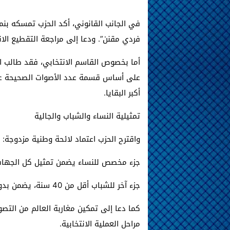
في الجانب القانوني، أكد الحزب تمسكه بنمط 
فردي مقنن”. ودعا إلى مراجعة التقطيع الان
أما بخصوص القاسم الانتخابي، فقد طالب ا
على أساس قسمة عدد الأصوات الصحيحة على
أكبر البقايا.
تمثيلية النساء والشباب والجالية
واقترح الحزب اعتماد لائحة وطنية مزدوجة:
جزء مخصص للنساء يضمن تمثيل كل الجهات في المق
جزء آخر للشباب أقل من 40 سنة، يضمن بدوره تمثيل كافة الجهات في المقاعد الـ12 الأولى.
كما دعا إلى تمكين مغاربة العالم من التص
مراحل العملية الانتخابية.