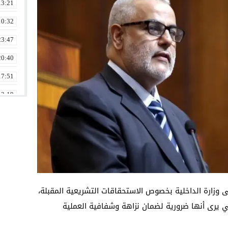
13:21
10:32
23:47
20:40
17:51
13:19
10:39
22:45
01:20
14:40
01:01
ى وزارة الداخلية بخصوص الاستحقاقات التشريعية المقبلة،
ي يرى أنها ضرورية لضمان نزاهة وشفافية العملية
23:27