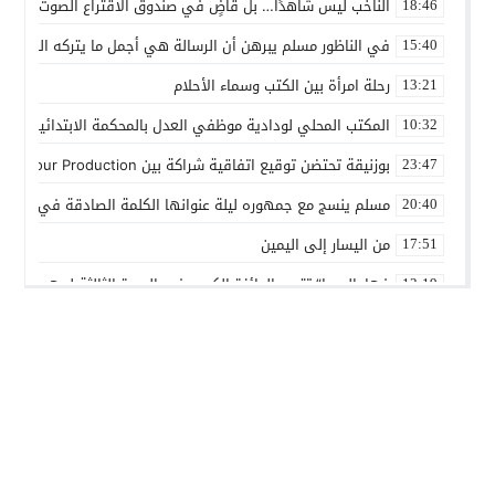
الناخب ليس شاهدًا… بل قاضٍ في صندوق الاقتراع الصوت الانتخاب
18:46
في الناظور مسلم يبرهن أن الرسالة هي أجمل ما يتركه الفنان
15:40
رحلة امرأة بين الكتب وسماء الأحلام
13:21
المكتب المحلي لودادية موظفي العدل بالمحكمة الابتدائية المدنية
10:32
بوزنيقة تحتضن توقيع اتفاقية شراكة بين Joudour Production و Medi24 Prod لإنتاج الفيلم السينمائي “الاختطاف”
23:47
مسلم ينسج مع جمهوره ليلة عنوانها الكلمة الصادقة في مهرجا
20:40
من اليسار إلى اليمين
17:51
فهامالوجيا” تتوج بالجائزة الكبرى في الدورة الثالثة لمهرجان ال
13:19
أسماء لمنور تُحيي روح الطرب المغربي في مهرجان عيساوة بمك
10:39
الإدماج الاجتماعي في صلب الاهتمام.. الرباط تحتضن اختتام النسخ
22:45
المديرية الإقليمية للتعاون الوطني ببنسليمان تطلق الحملة الوطني
01:20
بوزنيقة.. حملة واسعة لتحرير الملك العمومي ومحاربة مختلف الظواه
14:40
أسرة شابة تناشد بفتح تحقيق في ملابسات مضاعفات صحية بعد ا
01:01