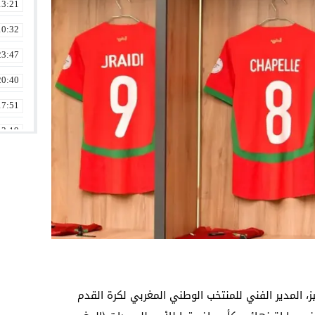
13:21
10:32
23:47
20:40
17:51
13:19
10:39
22:45
01:20
14:40
01:01
23:27
ز، المدير الفني للمنتخب الوطني المغربي لكرة القدم