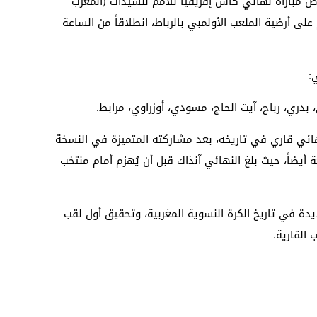
ض مباراة نهائي كأس إفريقيا للأمم للسيدات (المغرب
وم على أرضية الملعب الأولمبي بالرباط، انطلاقاً من الساعة
:
 بدري، رباح، آيت الحاج، مسودي، أوزراوي، مرابط.
ائي قاري في تاريخه، بعد مشاركته المتميزة في النسخة
 أيضاً، حيث بلغ النهائي آنذاك قبل أن يُهزم أمام منتخب
ة في تاريخ الكرة النسوية المغربية، وتحقيق أول لقب
القارية.