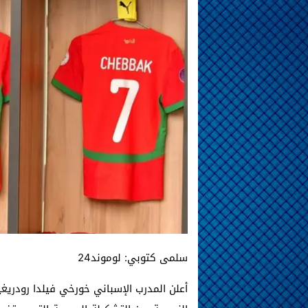
سلمى كتوبي: لوموند24
أعلن المدرب الإسباني خورخي فيلدا رودريغي