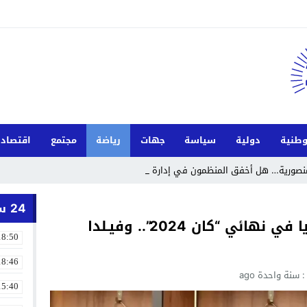
طنية
دولية
سياسة
جهات
رياضة
مجتمع
اقتصاد
لمنصورية… هل أخفق المنظمون في إدارة الحدث
24 ساعة
لبؤات الأطلس يواجهن نيجيريا في نهائي “كان 2024”.. وفيـلدا
18:50
18:46
سنة واحدة ago
15:40