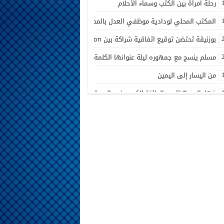
رحلة امرأة بين الكتب وسماء الأحلام
المكتب المحلي لودادية موظفي العدل بالمحكمة الابتدائية المدنية بالدار البيض
بوزنيقة تحتضن توقيع اتفاقية شراكة بين Joudour Production و Medi24 Prod لإنتاج الفيلم السينمائي “الاختطاف”
مسلم ينسج مع جمهوره ليلة عنوانها الكلمة الصادقة في مهرجان إفران
من اليسار إلى اليمين
فهامالوجيا” تتوج بالجائزة الكبرى في الدورة الثالثة لمهرجان الخلخال الوطني 
أسماء لمنور تُحيي روح الطرب المغربي في مهرجان عيساوة بمكناس
الإدماج الاجتماعي في صلب الاهتمام.. الرباط تحتضن اختتام النسخة الثانية من ا
المديرية الإقليمية للتعاون الوطني ببنسليمان تطلق الحملة الوطنية الثانية لإذ
بوزنيقة.. حملة واسعة لتحرير الملك العمومي ومحاربة مختلف الظواهر المشينة بنفو
أسرة شابة تناشد بفتح تحقيق في ملابسات مضاعفات صحية بعد الولادة بالمرك
مسلم يشعل أجواء مهرجان تيميزار للفضة بتزنيت بحضور جماهيري كبير