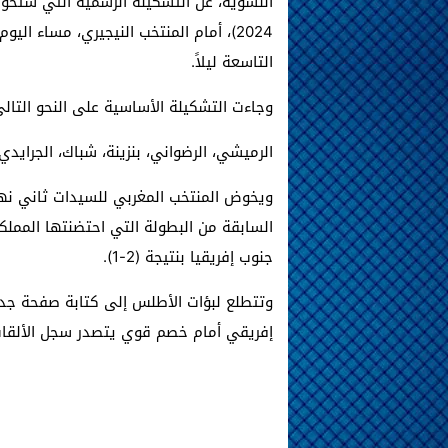
النسوية، عن التشكيلة الرسمية التي ستخو
2024)، أمام المنتخب النيجيري، مساء الي
التاسعة ليلاً.
وجاءت التشكيلة الأساسية على النحو التالي
الرميشي، الرضواني، بنزينة، شباك، الجرايدي،
ويخوض المنتخب المغربي للسيدات ثاني نه
السابقة من البطولة التي احتضنتها المملكة
جنوب إفريقيا بنتيجة (2-1).
وتتطلع لبؤات الأطلس إلى كتابة صفحة جديد
إفريقي أمام خصم قوي يتصدر سجل الألقاب 