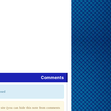
Comments
osed
site (you can hide this note from comments