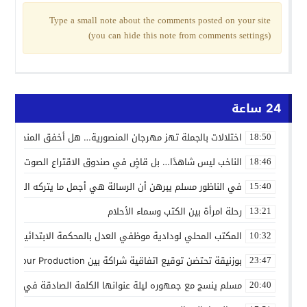
Type a small note about the comments posted on your site
(you can hide this note from comments settings)
24 ساعة
اختلالات بالجملة تهز مهرجان المنصورية… هل أخفق المنظمون ف
18:50
الناخب ليس شاهدًا… بل قاضٍ في صندوق الاقتراع الصوت الانتخاب
18:46
في الناظور مسلم يبرهن أن الرسالة هي أجمل ما يتركه الفنان
15:40
رحلة امرأة بين الكتب وسماء الأحلام
13:21
المكتب المحلي لودادية موظفي العدل بالمحكمة الابتدائية المدنية
10:32
بوزنيقة تحتضن توقيع اتفاقية شراكة بين Joudour Production و Medi24 Prod لإنتاج الفيلم السينمائي “الاختطاف”
23:47
مسلم ينسج مع جمهوره ليلة عنوانها الكلمة الصادقة في مهرجا
20:40