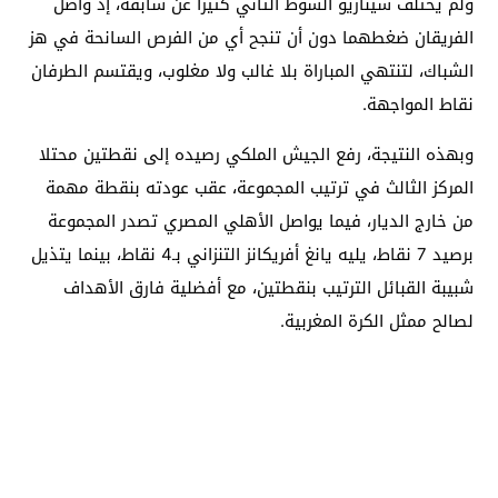
ولم يختلف سيناريو الشوط الثاني كثيرا عن سابقه، إذ واصل
الفريقان ضغطهما دون أن تنجح أي من الفرص السانحة في هز
الشباك، لتنتهي المباراة بلا غالب ولا مغلوب، ويقتسم الطرفان
نقاط المواجهة.
وبهذه النتيجة، رفع الجيش الملكي رصيده إلى نقطتين محتلا
المركز الثالث في ترتيب المجموعة، عقب عودته بنقطة مهمة
من خارج الديار، فيما يواصل الأهلي المصري تصدر المجموعة
برصيد 7 نقاط، يليه يانغ أفريكانز التنزاني بـ4 نقاط، بينما يتذيل
شبيبة القبائل الترتيب بنقطتين، مع أفضلية فارق الأهداف
لصالح ممثل الكرة المغربية.