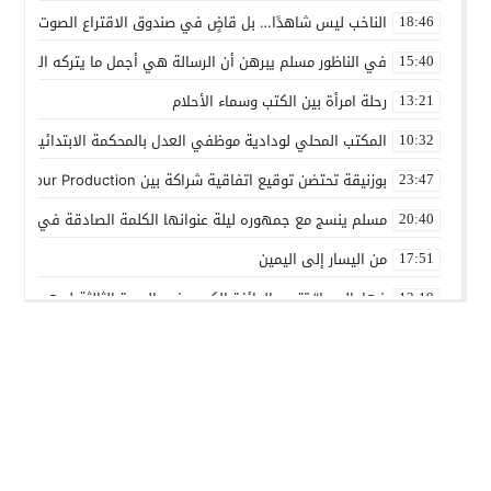
الناخب ليس شاهدًا… بل قاضٍ في صندوق الاقتراع الصوت الانتخاب
18:46
في الناظور مسلم يبرهن أن الرسالة هي أجمل ما يتركه الفنان
15:40
رحلة امرأة بين الكتب وسماء الأحلام
13:21
المكتب المحلي لودادية موظفي العدل بالمحكمة الابتدائية المدنية
10:32
بوزنيقة تحتضن توقيع اتفاقية شراكة بين Joudour Production و Medi24 Prod لإنتاج الفيلم السينمائي “الاختطاف”
23:47
مسلم ينسج مع جمهوره ليلة عنوانها الكلمة الصادقة في مهرجا
20:40
من اليسار إلى اليمين
17:51
فهامالوجيا” تتوج بالجائزة الكبرى في الدورة الثالثة لمهرجان ال
13:19
أسماء لمنور تُحيي روح الطرب المغربي في مهرجان عيساوة بمك
10:39
الإدماج الاجتماعي في صلب الاهتمام.. الرباط تحتضن اختتام النسخ
22:45
المديرية الإقليمية للتعاون الوطني ببنسليمان تطلق الحملة الوطني
01:20
بوزنيقة.. حملة واسعة لتحرير الملك العمومي ومحاربة مختلف الظواه
14:40