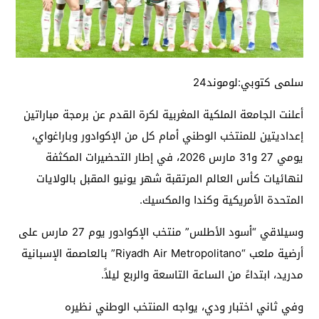
سلمى كتوبي:لوموند24
أعلنت الجامعة الملكية المغربية لكرة القدم عن برمجة مباراتين
إعداديتين للمنتخب الوطني أمام كل من الإكوادور وباراغواي،
يومي 27 و31 مارس 2026، في إطار التحضيرات المكثفة
لنهائيات كأس العالم المرتقبة شهر يونيو المقبل بالولايات
المتحدة الأمريكية وكندا والمكسيك.
وسيلاقي “أسود الأطلس” منتخب الإكوادور يوم 27 مارس على
أرضية ملعب “Riyadh Air Metropolitano” بالعاصمة الإسبانية
مدريد، ابتداءً من الساعة التاسعة والربع ليلاً.
وفي ثاني اختبار ودي، يواجه المنتخب الوطني نظيره