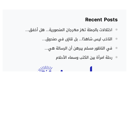
Recent Posts
اختلالات بالجملة تهز مهرجان المنصورية… هل أخفق...
الناخب ليس شاهدًا… بل قاضٍ في صندوق...
في الناظور مسلم يبرهن أن الرسالة هي...
رحلة امرأة بين الكتب وسماء الأحلام
حوادث
هجوم كلاب شرسة ينهي حياة شاب
داخل منزل بطنجة