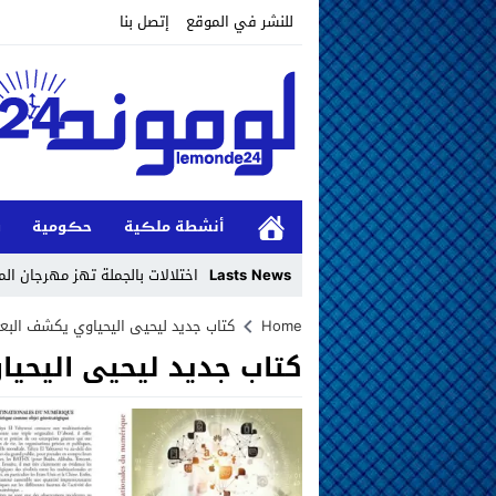
للنشر في الموقع
إتصل بنا
أنشطة ملڪية
حڪومية
و
Lasts News
اختلالات بالجملة تهز مهرجان ا
Stop
Home
كتاب جديد ليحيى اليحياوي يكشف البعد
كتاب جديد ليحيى اليحيا
Previous
Next