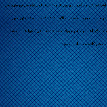
تمكنت الفرقة الجهوية للشرطة القضائية بفاس، بالتنسيق مع المديرية العامة لمراقبة التراب الوطني، يوم الاثنين 17 فبراير، من توقيف سبعة أشخاص تتراوح أعمارهم بين 26 و47 سنة، للاشتباه في تورطهم في
فر خارج المغرب. وأسفرت الأبحاث عن تحديد هوية المتورطين
 لإيداعات بنكية وتحويلات نقدية يُشتبه في كونها عائدات هذا
كشف عن كافة ملابسات القضية.