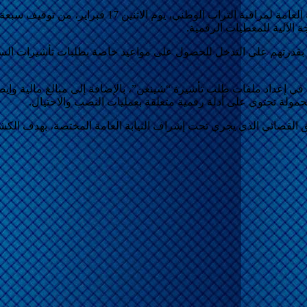
ة الآلية للمعطيات الرقمية.
هم بقدرتهم على التدخل للحصول على مواعيد خاصة بطلبات تأشيرات الس
إعداد ملفات طلب تأشيرة “شينغن”، بالإضافة إلى مبالغ مالية وإيصالات
ولة تحتوي على أدلة رقمية متعلقة بعمليات النصب والاحتيال.
يق القضائي الذي يجري تحت إشراف النيابة العامة المختصة، بهدف ال