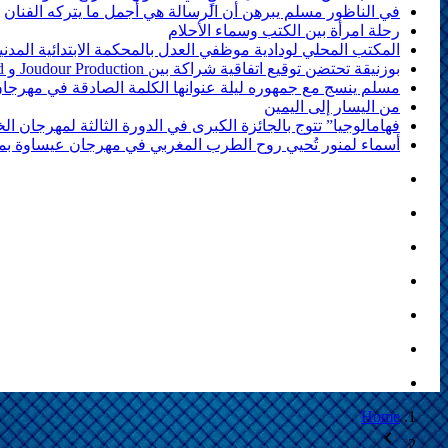
في الناظور مسلم يبرهن أن الرسالة هي أجمل ما يتركه الفنان
رحلة امرأة بين الكتب وسماء الأحلام
المكتب المحلي لودادية موظفي العدل بالمحكمة الابتدائية المدني
بوزنيقة تحتضن توقيع اتفاقية شراكة بين Joudour Production و Medi24 Prod لإنتاج الفيلم السينمائي “الاختطاف”
مسلم ينسج مع جمهوره ليلة عنوانها الكلمة الصادقة في مهرجا
من اليسار إلى اليمين
فهامالوجيا” تتوج بالجائزة الكبرى في الدورة الثالثة لمهرجان 
أسماء لمنور تُحيي روح الطرب المغربي في مهرجان عيساوة ب
Home