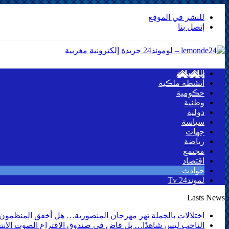
للنشر في الموقع
إتصل بنا
الرئيسية
أنشطة ملڪية
حڪومية
وطنية
دولية
سياسة
جهات
رياضة
مجتمع
اقتصاد
حوادث
لموند24 Tv
Lasts News
اختلالات بالجملة تهز مهرجان المنصورية… هل أخفق المنظمون 
الناخب ليس شاهدًا… بل قاضٍ في صندوق الاقتراع الصوت الانتخا