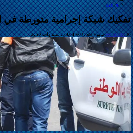
حوادث
تفكيك شبكة إجرامية متورطة في ا
30 مايو 2025
webmaster
Last Update :
سنة واحدة ago