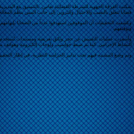
قضايا تتعلق بالنصب والاحتيال والتزوير، إلى جانب المس بنظم المعالج
وكشفت التحقيقات أن الموقوفين استهدفوا عدداً من الضحايا بإيهام
وتوقيفهم.
وأسفرت عمليات التفتيش عن حجز وثائق تعريفية ومستندات تُستخدم في 
النشاط الإجرامي. كما تم ضبط حواسيب ولوحات إلكترونية وهواتف محم
وتم وضع المشتبه فيهم تحت تدابير الحراسة النظرية، في إطار التحق