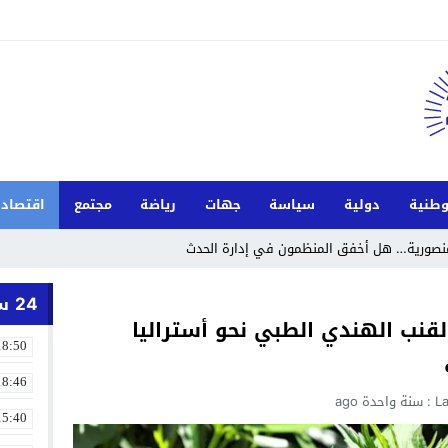
طنية
دولية
سياسة
جهات
رياضة
مجتمع
اقتصاد
لمنصورية… هل أخفق المنظمون في إدارة الحدث
24 ساعة
لقنب الهندي الطبي نحو أستراليا
18:50
18:46
La
سنة واحدة ago
15:40