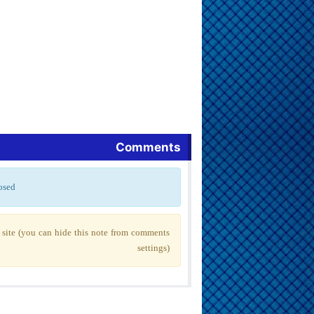
Comments
osed
site (you can hide this note from comments
settings)