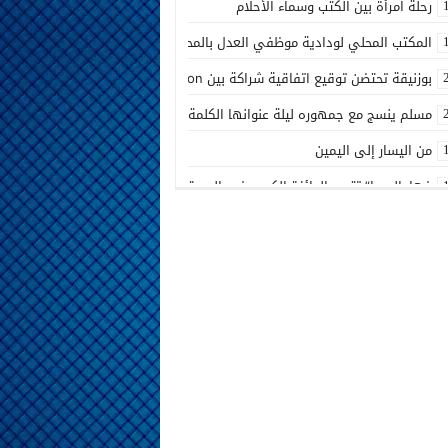
رحلة امرأة بين الكتب وسماء الأحلام
المكتب المحلي لودادية موظفي العدل بالمحكمة الابتدائية المدنية بالدار البيض
بوزنيقة تحتضن توقيع اتفاقية شراكة بين Joudour Production و Medi24 Prod لإنتاج الفيلم السينمائي “الاختطاف”
مسلم ينسج مع جمهوره ليلة عنوانها الكلمة الصادقة في مهرجان إفران
من اليسار إلى اليمين
فهامالوجيا” تتوج بالجائزة الكبرى في الدورة الثالثة لمهرجان الخلخال الوطني 
أسماء لمنور تُحيي روح الطرب المغربي في مهرجان عيساوة بمكناس
الإدماج الاجتماعي في صلب الاهتمام.. الرباط تحتضن اختتام النسخة الثانية من ا
المديرية الإقليمية للتعاون الوطني ببنسليمان تطلق الحملة الوطنية الثانية لإذ
بوزنيقة.. حملة واسعة لتحرير الملك العمومي ومحاربة مختلف الظواهر المشينة بنفو
أسرة شابة تناشد بفتح تحقيق في ملابسات مضاعفات صحية بعد الولادة بالمرك
مسلم يشعل أجواء مهرجان تيميزار للفضة بتزنيت بحضور جماهيري كبير