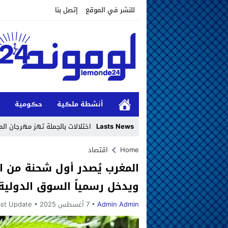
للنشر في الموقع
إتصل بنا
أنشطة ملڪية
حڪومية
و
Lasts News
اختلالات بالجملة تهز مهرجان ا
Stop
Home
اقتصاد
المغرب يُصدر أول شحنة من ا
Previous
ويدخل رسمياً السوق الدولية
Next
Admin Admin
7 أغسطس 2025
st Update :