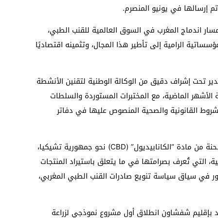
تم إرسالها في يونيو المنصرم.
ار اندماج المغرب في السوق العالمية للقنب الطبي،
مؤسساتية الرامية إلى تأطير هذا المجال، وتثمينه اقتصاديًا
ر تحت إشراف دقيق من الوكالة الوطنية لتقنين الأنشطة
ة الأشهر الماضية، مع المختبرات المستوردة والسلطات
لشروط القانونية والصحية المنصوص عليها في دفاتر
وفي خطوة موازية، تم كذلك تصدير أول شحنة من مادة “الكانابيديول” (CBD) نحو جمهورية تشيكيا،
ة، التي تُعرف بصرامتها في ما يتعلق باستيراد المنتجات
طور في سياق سياسة تنويع صادرات القنب الطبي المغربي،
بإقليم شفشاون انطلاق أول مشروع نموذجي لزراعة