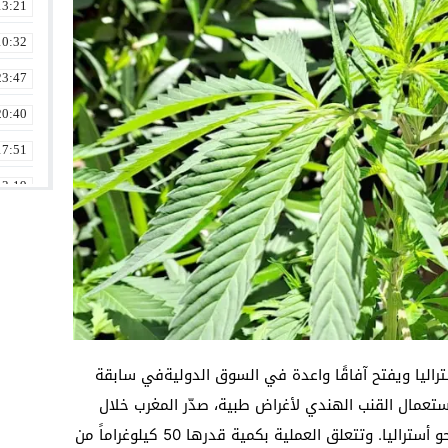
13:21
10:32
23:47
20:40
17:51
13:19
10:39
22:45
01:20
14:40
01:01
راليا ويفتح آفاقًا واعدة في السوق الدوليةفي سابقة
تعمال القنب الهندي لأغراض طبية، صدّر المغرب خلال
23:27
الأسبوع الجاري أول شحنة من هذا المنتج نحو أستراليا. وتتعلق العملية بكمية قدرها 50 كيلوغراماً من