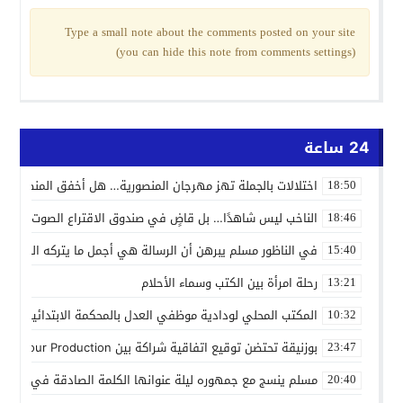
Type a small note about the comments posted on your site
(you can hide this note from comments settings)
24 ساعة
اختلالات بالجملة تهز مهرجان المنصورية… هل أخفق المنظمون ف
18:50
الناخب ليس شاهدًا… بل قاضٍ في صندوق الاقتراع الصوت الانتخاب
18:46
في الناظور مسلم يبرهن أن الرسالة هي أجمل ما يتركه الفنان
15:40
رحلة امرأة بين الكتب وسماء الأحلام
13:21
المكتب المحلي لودادية موظفي العدل بالمحكمة الابتدائية المدنية
10:32
بوزنيقة تحتضن توقيع اتفاقية شراكة بين Joudour Production و Medi24 Prod لإنتاج الفيلم السينمائي “الاختطاف”
23:47
مسلم ينسج مع جمهوره ليلة عنوانها الكلمة الصادقة في مهرجا
20:40