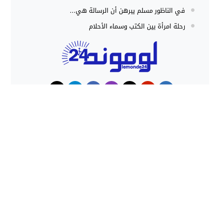
في الناظور مسلم يبرهن أن الرسالة هي...
رحلة امرأة بين الكتب وسماء الأحلام
حوادث
هجوم كلاب شرسة ينهي حياة شاب
داخل منزل بطنجة
حملات أمنية مكثفة بشمال المغرب
تُحبط محاولات الهجرة غير النظامية
وتوقف المئات
lemonde24 - لوموند24 جريدة إلكترونية مغربية
© 2026 All