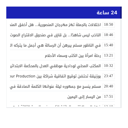
24 ساعة
اختلالات بالجملة تهز مهرجان المنصورية… هل أخفق المنظمون ف
18:50
الناخب ليس شاهدًا… بل قاضٍ في صندوق الاقتراع الصوت الانتخاب
18:46
في الناظور مسلم يبرهن أن الرسالة هي أجمل ما يتركه الفنان
15:40
رحلة امرأة بين الكتب وسماء الأحلام
13:21
المكتب المحلي لودادية موظفي العدل بالمحكمة الابتدائية المدنية
10:32
بوزنيقة تحتضن توقيع اتفاقية شراكة بين Joudour Production و Medi24 Prod لإنتاج الفيلم السينمائي “الاختطاف”
23:47
مسلم ينسج مع جمهوره ليلة عنوانها الكلمة الصادقة في مهرجا
20:40
من اليسار إلى اليمين
17:51
فهامالوجيا” تتوج بالجائزة الكبرى في الدورة الثالثة لمهرجان ال
13:19
أسماء لمنور تُحيي روح الطرب المغربي في مهرجان عيساوة بمك
10:39
الإدماج الاجتماعي في صلب الاهتمام.. الرباط تحتضن اختتام النسخ
22:45