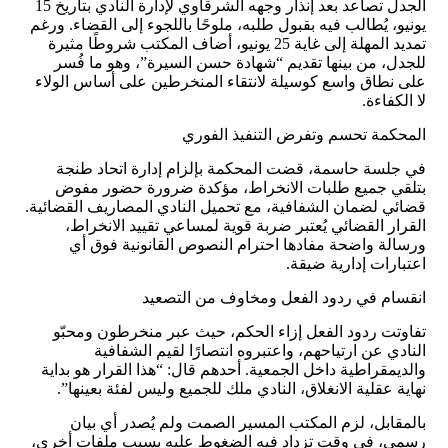
الجدل تصاعد بعد إنذار وجهه الشرقاوي لإدارة النادي بتاريخ 15
يونيو، يُطالب فيه بقبول طلبه، ملوحًا باللجوء إلى القضاء. ورغم
تمديد المهلة إلى غاية 25 يونيو، أضاف المكتب شروطًا مثيرة
للجدل، من بينها تقديم “شهادة حسن السيرة”، وهو ما فُسر
على نطاق واسع كوسيلة لانتقاء المنخرطين على أساس الولاء
لا الكفاءة.
المحكمة تحسم وتفرض التنفيذ الفوري
في جلسة حاسمة، قضت المحكمة بإلزام إدارة اتحاد طنجة
بتلقي جميع طلبات الانخراط، مؤكدة ضرورة حضور مفوض
قضائي لضمان الشفافية، مع تحميل النادي المصاريف القضائية.
القرار القضائي يُعتبر ضربة قوية لمساعي تقييد الانخراط،
ورسالة واضحة مفادها احترام النصوص القانونية فوق أي
اعتبارات إدارية ضيقة.
انقسام في ردود الفعل ومخاوف من التصعيد
تفاوتت ردود الفعل إزاء الحكم، حيث عبر منخرطون ومحبّو
النادي عن ارتياحهم، واعتبروه انتصارًا لقيم الشفافية
والديمقراطية داخل الجمعية. أحدهم قال: “هذا القرار هو بداية
نهاية عقلية الانغلاق، النادي ملك للجميع وليس لفئة بعينها”.
بالمقابل، لزم المكتب المسير الصمت ولم يُصدر أي بيان
رسمي، في وقت تزداد فيه الضغوط عليه بسبب ملفات أخرى،