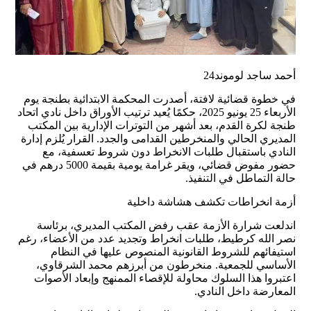
أحمد ساجد لوموند24
في خطوة قضائية لافتة، أصدرت المحكمة الابتدائية بطنجة يوم
الأربعاء 25 يونيو 2025، حكمًا يُعيد ترتيب الأوراق داخل نادي اتحاد
طنجة لكرة القدم، بعد أشهر من التوترات الإدارية بين المكتب
المديري الحالي والمنخرطين القدامى والجدد. القرار يُلزم إدارة
النادي باستقبال طلبات الانخراط دون شروط تعسفية، مع
حضور مفوض قضائي، ويقر غرامة يومية بقيمة 5000 درهم في
حالة التماطل في التنفيذ.
أزمة انخراطات تكشف هشاشة داخلية
اندلعت شرارة الأزمة عقب رفض المكتب المديري، برئاسة
نصر الله كرطيط، طلبات انخراط وتجديد عدد من الأعضاء، رغم
استيفائهم للشروط القانونية المنصوص عليها في النظام
الأساسي للجمعية. منخرطون من أبرزهم محمد الشرقاوي،
اعتبروا هذا السلوك محاولة للإقصاء الممنهج وإبعاد الأصوات
المعارضة داخل النادي.