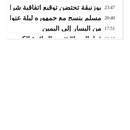
بوزنيقة تحتضن توقيع اتفاقية شراكة بين Joudour Production و Medi24 Prod لإنتاج الفيلم السينمائي “
23:47
مسلم ينسج مع جمهوره ليلة عنوانها 
20:40
من اليسار إلى اليمين
17:51
فهامالوجيا” تتوج بالجائزة الكبرى في
13:19
أسماء لمنور تُحيي روح الطرب المغ
10:39
الإدماج الاجتماعي في صلب الاهتمام..
22:45
المديرية الإقليمية للتعاون الوطني بب
01:20
بوزنيقة.. حملة واسعة لتحرير الملك ال
14:40
أسرة شابة تناشد بفتح تحقيق في ملا
01:01
مسلم يشعل أجواء مهرجان تيميزار ل
23:27