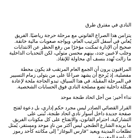
النادي في مفترق طرق
يتزامن هذا الصراع القانوني مع مرحلة حرجة رياضيًا. الفريق
يُعاني في أسفل الترتيب العام، ويواجه صعوبات مالية خانقة.
صحيح أن الإدارة تمكنت مؤخرًا من رفع الحظر عن الانتدابات
وجلب لاعبين جدد، بينهم محسن متولي، لكن التحديات الداخلية
ما زالت تُهدد بنسف أي محاولة للإنقاذ.
المراقبون يرون أن الجمع العام المرتقب قد يكون محطة
مفصلية، إذ يُرجح أن يشهد صراعًا على من يتولى زمام التسيير
في المرحلة المقبلة. في هذا السياق، تبدو الحاجة ملحة لإعادة
هيكلة داخلية تضع مصلحة النادي فوق الحسابات الشخصية.
نداء أخير: من أجل اتحاد طنجة موحد
القرار القضائي الصادر ليس مجرد حكم إداري، بل دعوة لفتح
صفحة جديدة داخل أسوار نادي اتحاد طنجة، تُبنى على
التشاركية، احترام القانون، والانفتاح على كل مكونات الفريق.
ما يريده الشارع الطنجي ليس أكثر من نادٍ موحد ومستقر، يُمثل
تطلعات المدينة ويعيد “فارس البوغاز” إلى مكانته كأحد رموز
الرياضة المغربية.