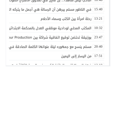
الناخب ليس شاهدًا… بل قاضٍ في صندوق الاقتراع الصوت الانتخاب
في الناظور مسلم يبرهن أن الرسالة هي أجمل ما يتركه الفنان
15:40
رحلة امرأة بين الكتب وسماء الأحلام
13:21
المكتب المحلي لودادية موظفي العدل بالمحكمة الابتدائية المدنية
10:32
بوزنيقة تحتضن توقيع اتفاقية شراكة بين Joudour Production و Medi24 Prod لإنتاج الفيلم السينمائي “الاختطاف”
23:47
مسلم ينسج مع جمهوره ليلة عنوانها الكلمة الصادقة في مهرجا
20:40
من اليسار إلى اليمين
17:51
فهامالوجيا” تتوج بالجائزة الكبرى في الدورة الثالثة لمهرجان ال
13:19
أسماء لمنور تُحيي روح الطرب المغربي في مهرجان عيساوة بمك
10:39
الإدماج الاجتماعي في صلب الاهتمام.. الرباط تحتضن اختتام النسخ
22:45
المديرية الإقليمية للتعاون الوطني ببنسليمان تطلق الحملة الوطني
01:20
بوزنيقة.. حملة واسعة لتحرير الملك العمومي ومحاربة مختلف الظواه
14:40
أسرة شابة تناشد بفتح تحقيق في ملابسات مضاعفات صحية بعد ا
01:01