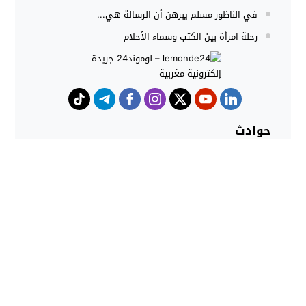
في الناظور مسلم يبرهن أن الرسالة هي...
رحلة امرأة بين الكتب وسماء الأحلام
حوادث
هجوم كلاب شرسة ينهي حياة شاب
داخل منزل بطنجة
حملات أمنية مكثفة بشمال المغرب
تُحبط محاولات الهجرة غير النظامية
وتوقف المئات
lemonde24 - لوموند24 جريدة إلكترونية مغربية
© 2026 All
rights reserved.