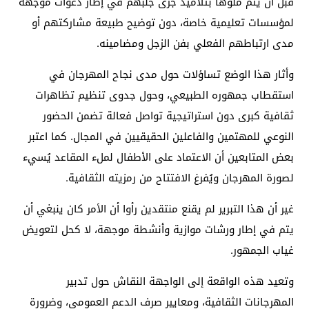
قبل أن يتم ملؤها بتلاميذ جرى جلبهم في إطار دعوات موجهة
لمؤسسات تعليمية خاصة، دون توضيح طبيعة مشاركتهم أو
مدى ارتباطهم الفعلي بفن الزجل ومضامينه.
وأثار هذا الوضع تساؤلات حول مدى نجاح المهرجان في
استقطاب جمهوره الطبيعي، وحول جدوى تنظيم تظاهرات
ثقافية كبرى دون استراتيجية تواصل فعالة تضمن الحضور
النوعي للمهتمين والفاعلين الحقيقيين في المجال. كما اعتبر
بعض المتابعين أن الاعتماد على الأطفال لملء المقاعد يُسيء
لصورة المهرجان ويُفرغ الافتتاح من رمزيته الثقافية.
غير أن هذا التبرير لم يقنع منتقدين رأوا أن الأمر كان ينبغي أن
يتم في إطار ورشات موازية وأنشطة موجهة، لا كحل لتعويض
غياب الجمهور.
وتعيد هذه الواقعة إلى الواجهة النقاش حول تدبير
المهرجانات الثقافية، ومعايير صرف الدعم العمومي، وضرورة