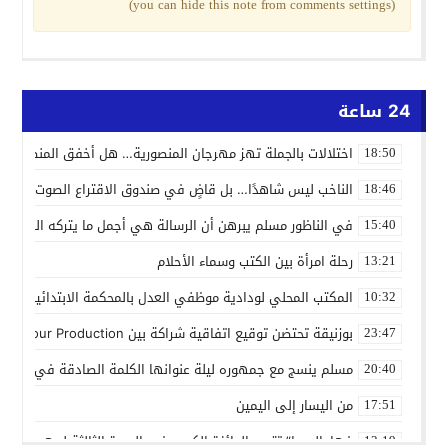
(you can hide this note from comments settings)
24 ساعة
اختلالات بالجملة تهز مهرجان المنصورية… هل أخفق المنظمون ف
18:50
الناخب ليس شاهدًا… بل قاضٍ في صندوق الاقتراع الصوت الانتخاب
18:46
في الناظور مسلم يبرهن أن الرسالة هي أجمل ما يتركه الفنان
15:40
رحلة امرأة بين الكتب وسماء الأحلام
13:21
المكتب المحلي لودادية موظفي العدل بالمحكمة الابتدائية المدنية
10:32
بوزنيقة تحتضن توقيع اتفاقية شراكة بين Joudour Production و Medi24 Prod لإنتاج الفيلم السينمائي “الاختطاف”
23:47
مسلم ينسج مع جمهوره ليلة عنوانها الكلمة الصادقة في مهرجا
20:40
من اليسار إلى اليمين
17:51
فهامالوجيا” تتوج بالجائزة الكبرى في الدورة الثالثة لمهرجان ال
13:19