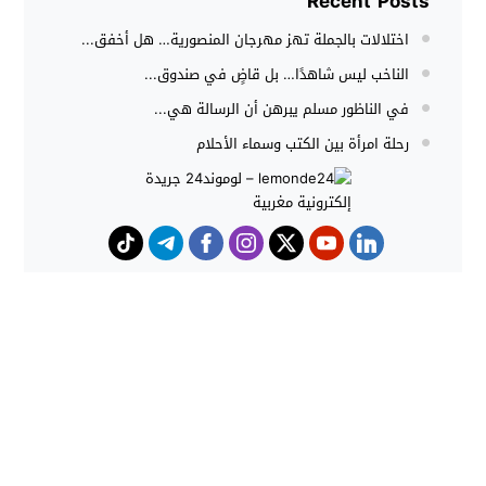
Recent Posts
اختلالات بالجملة تهز مهرجان المنصورية… هل أخفق...
الناخب ليس شاهدًا… بل قاضٍ في صندوق...
في الناظور مسلم يبرهن أن الرسالة هي...
رحلة امرأة بين الكتب وسماء الأحلام
حوادث
هجوم كلاب شرسة ينهي حياة شاب
داخل منزل بطنجة
حملات أمنية مكثفة بشمال المغرب
تُحبط محاولات الهجرة غير النظامية
وتوقف المئات