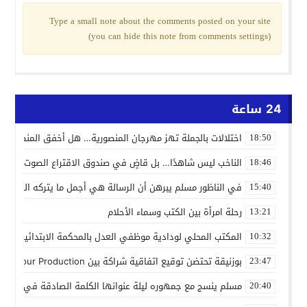
Type a small note about the comments posted on your site
(you can hide this note from comments settings)
24 ساعة
اختلالات بالجملة تهز مهرجان المنصورية… هل أخفق المنظمون ف
18:50
الناخب ليس شاهدًا… بل قاضٍ في صندوق الاقتراع الصوت الانتخاب
18:46
في الناظور مسلم يبرهن أن الرسالة هي أجمل ما يتركه الفنان
15:40
رحلة امرأة بين الكتب وسماء الأحلام
13:21
المكتب المحلي لودادية موظفي العدل بالمحكمة الابتدائية المدنية
10:32
بوزنيقة تحتضن توقيع اتفاقية شراكة بين Joudour Production و Medi24 Prod لإنتاج الفيلم السينمائي “الاختطاف”
23:47
مسلم ينسج مع جمهوره ليلة عنوانها الكلمة الصادقة في مهرجا
20:40