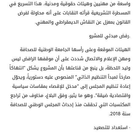
واسعة من مهنيين وهيئات حقوقية ومدنية. هذا التسريع في
المسطرة التشريعية قرأته النقابات على أنه محاولة لفرض
القانون بمعزل عن النقاش الديمقراطي والمهني.
.رفض مبدئي للمشرو
الهيئات الموقعة وعلى رأسها الجامعة الوطنية للصحافة
ومهن الإعلام والاتصال شددت على أن موقفها الرافض ليس
وليد اللحظة، بل ينبع من قناعتها بأن المشروع يشكل “انتهاكاً
صارخاً لمبدأ التنظيم الذاتي” المنصوص عليه دستورياً، ويحوّل
إعادة تنظيم المجلس إلى “مدخل للإقصاء بمقاسات سياسية
واقتصادية ضيقة”. وهو ما يثير، وفق البلاغ، مخاوف من تراجع
المكتسبات التي تحققت منذ إحداث المجلس الوطني للصحافة
سنة 2018.
· استعداد للتصعيد