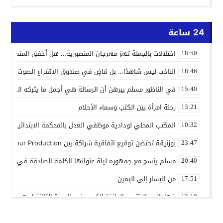
24 ساعة
اختلالات بالجملة تهز مهرجان المنصورية… هل أخفق المنظمون ف
18:50
الناخب ليس شاهدًا… بل قاضٍ في صندوق الاقتراع الصوت الانتخاب
18:46
في الناظور مسلم يبرهن أن الرسالة هي أجمل ما يتركه الفنان
15:40
رحلة امرأة بين الكتب وسماء الأحلام
13:21
المكتب المحلي لودادية موظفي العدل بالمحكمة الابتدائية المدنية
10:32
بوزنيقة تحتضن توقيع اتفاقية شراكة بين Joudour Production و Medi24 Prod لإنتاج الفيلم السينمائي “الاختطاف”
23:47
مسلم ينسج مع جمهوره ليلة عنوانها الكلمة الصادقة في مهرجا
20:40
من اليسار إلى اليمين
17:51
فهامالوجيا” تتوج بالجائزة الكبرى في الدورة الثالثة لمهرجان ال
13:19
أسماء لمنور تُحيي روح الطرب المغربي في مهرجان عيساوة بمك
10:39