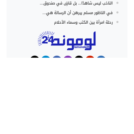
الناخب ليس شاهدًا… بل قاضٍ في صندوق...
في الناظور مسلم يبرهن أن الرسالة هي...
رحلة امرأة بين الكتب وسماء الأحلام
حوادث
هجوم كلاب شرسة ينهي حياة شاب
داخل منزل بطنجة
حملات أمنية مكثفة بشمال المغرب
تُحبط محاولات الهجرة غير النظامية
وتوقف المئات