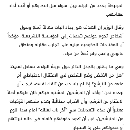
المرتبطة بعدد من البرلمانيين، سواء قبل انتخابهم أو أثناء أداء
مهامهم.
وقال الوزير إن الهدف هو إيجاد آليات فعالة تمنع وصول
أشخاص تحوم حولهم شبهات إلى المؤسسة التشريعية، مؤكداً
أن المقترحات الحكومية مبنية على تجارب مقارنة ومنطق
قانوني واضح، ولم تُصَغ من فراغ.
وفي ما يتعلق بالجدل الدائر حول قرينة البراءة، تساءل لفتيت:
“هل من الأفضل وضع الشخص في الاعتقال الاحتياطي أم
منعه من الترشح؟ إذا لم ينسحب من تلقاء نفسه، فيجب أن
نبعده نحن.” وأكد أن المرشحين المشتبه فيهم كان عليهم أصلاً
الامتناع عن الترشح، وأن الأحزاب مطالَبة بعدم منحهم التزكيات،
معتبراً أن هذه التعديلات هي “آخر باب نغلقه” أمام هذا النوع
من المترشحين، قبل أن تعود حقوقهم كاملة في حالة تبرئتهم
أو حصولهم على رد الاعتبار.