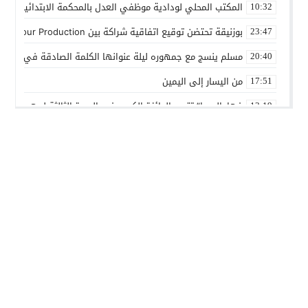
المكتب المحلي لودادية موظفي العدل بالمحكمة الابتدائية المدنية
10:32
بوزنيقة تحتضن توقيع اتفاقية شراكة بين Joudour Production و Medi24 Prod لإنتاج الفيلم السينمائي “الاختطاف”
23:47
مسلم ينسج مع جمهوره ليلة عنوانها الكلمة الصادقة في مهرجا
20:40
من اليسار إلى اليمين
17:51
فهامالوجيا” تتوج بالجائزة الكبرى في الدورة الثالثة لمهرجان ال
13:19
أسماء لمنور تُحيي روح الطرب المغربي في مهرجان عيساوة بمك
10:39
الإدماج الاجتماعي في صلب الاهتمام.. الرباط تحتضن اختتام النسخ
22:45
المديرية الإقليمية للتعاون الوطني ببنسليمان تطلق الحملة الوطني
01:20
بوزنيقة.. حملة واسعة لتحرير الملك العمومي ومحاربة مختلف الظواه
14:40
أسرة شابة تناشد بفتح تحقيق في ملابسات مضاعفات صحية بعد ا
01:01
مسلم يشعل أجواء مهرجان تيميزار للفضة بتزنيت بحضور جماهيري
23:27