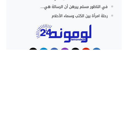
في الناظور مسلم يبرهن أن الرسالة هي...
رحلة امرأة بين الكتب وسماء الأحلام
حوادث
هجوم كلاب شرسة ينهي حياة شاب
داخل منزل بطنجة
حملات أمنية مكثفة بشمال المغرب
تُحبط محاولات الهجرة غير النظامية
وتوقف المئات
lemonde24 - لوموند24 جريدة إلكترونية مغربية
© 2026 All