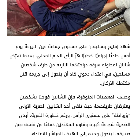
شهد إقليم بنسليمان على مستوى جماعة عين التيزغة يوم
أمس حادثًا إجراميًا خطيرًا هزّ الرأي العام المحلي، بعدما تعرّض
شابان لمحاولة سرقة دراجتهما النارية من طرف شخصين
مسلحين، في اعتداء دموي كاد أن يتحول إلى جريمة قتل
مكتملة الأركان.
وحسب المعطيات المتوفرة، فإن الشابين فوجئا بشخصين
يعترضان طريقهما، حيث تلقى أحد الشابين الضربة الأولى
“بزرواطة” على مستوى الرأس. ورغم خطورة الضربة، أبدى
الضحية شجاعة كبيرة وقاوم المعتديْن دفاعًا عن نفسه وعن
صديقه، ليتحول وحده إلى الهدف المباشر للاعتداء.