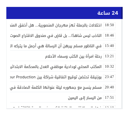
24 ساعة
اختلالات بالجملة تهز مهرجان المنصورية… هل أخفق المنظمون ف
18:50
الناخب ليس شاهدًا… بل قاضٍ في صندوق الاقتراع الصوت الانتخاب
18:46
في الناظور مسلم يبرهن أن الرسالة هي أجمل ما يتركه الفنان
15:40
رحلة امرأة بين الكتب وسماء الأحلام
13:21
المكتب المحلي لودادية موظفي العدل بالمحكمة الابتدائية المدنية
10:32
بوزنيقة تحتضن توقيع اتفاقية شراكة بين Joudour Production و Medi24 Prod لإنتاج الفيلم السينمائي “الاختطاف”
23:47
مسلم ينسج مع جمهوره ليلة عنوانها الكلمة الصادقة في مهرجا
20:40
من اليسار إلى اليمين
17:51
فهامالوجيا” تتوج بالجائزة الكبرى في الدورة الثالثة لمهرجان ال
13:19
أسماء لمنور تُحيي روح الطرب المغربي في مهرجان عيساوة بمك
10:39
الإدماج الاجتماعي في صلب الاهتمام.. الرباط تحتضن اختتام النسخ
22:45