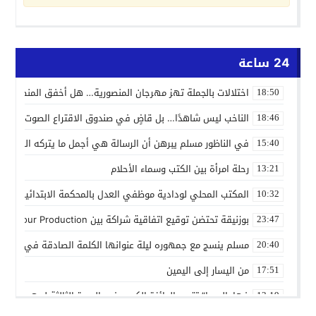
24 ساعة
اختلالات بالجملة تهز مهرجان المنصورية… هل أخفق المنظمون ف
18:50
الناخب ليس شاهدًا… بل قاضٍ في صندوق الاقتراع الصوت الانتخاب
18:46
في الناظور مسلم يبرهن أن الرسالة هي أجمل ما يتركه الفنان
15:40
رحلة امرأة بين الكتب وسماء الأحلام
13:21
المكتب المحلي لودادية موظفي العدل بالمحكمة الابتدائية المدنية
10:32
بوزنيقة تحتضن توقيع اتفاقية شراكة بين Joudour Production و Medi24 Prod لإنتاج الفيلم السينمائي “الاختطاف”
23:47
مسلم ينسج مع جمهوره ليلة عنوانها الكلمة الصادقة في مهرجا
20:40
من اليسار إلى اليمين
17:51
فهامالوجيا” تتوج بالجائزة الكبرى في الدورة الثالثة لمهرجان ال
13:19