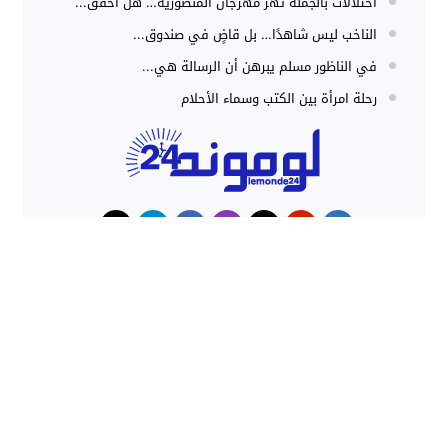
اختلالات بالجملة تهز مهرجان المنصورية… هل أخفق...
الناخب ليس شاهدًا… بل قاضٍ في صندوق...
في الناظور مسلم يبرهن أن الرسالة هي...
رحلة امرأة بين الكتب وسماء الأحلام
حوادث
هجوم كلاب شرسة ينهي حياة شاب
داخل منزل بطنجة
حملات أمنية مكثفة بشمال المغرب
تُحبط محاولات الهجرة غير النظامية
وتوقف المئات