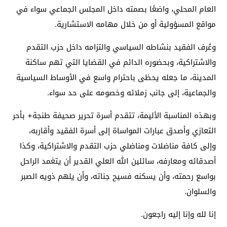
العام المحلي، واضعًا بصمته داخل المجلس الجماعي سواء في
مواقع المسؤولية أو من خلال مهامه الاستشارية.
وعُرف الفقيد بنشاطه السياسي والتزامه داخل حزب التقدم
والاشتراكية، وبحضوره الدائم في القضايا التي تهم ساكنة
المدينة، ما جعله يحظى باحترام واسع في الأوساط السياسية
والجماعية، إلى جانب زملائه وخصومه على حد سواء.
وبهذه المناسبة الأليمة، تتقدم أسرة تحرير صحيفة
طنجة+
بأحر
التعازي وأصدق عبارات المواساة إلى أسرة الفقيد وأقاربه،
وإلى كافة مناضلات ومناضلي حزب التقدم والاشتراكية، وكذا
أصدقائه ومعارفه، سائلين الله العلي القدير أن يتغمد الراحل
بواسع رحمته، وأن يسكنه فسيح جناته، وأن يلهم ذويه الصبر
والسلوان.
إنا لله وإنا إليه راجعون.