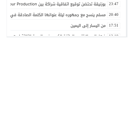
بوزنيقة تحتضن توقيع اتفاقية شراكة بين Joudour Production و Medi24 Prod لإنتاج الفيلم السينمائي “الاختطاف”
23:47
مسلم ينسج مع جمهوره ليلة عنوانها الكلمة الصادقة في مهرجا
20:40
من اليسار إلى اليمين
17:51
فهامالوجيا” تتوج بالجائزة الكبرى في الدورة الثالثة لمهرجان ال
13:19
أسماء لمنور تُحيي روح الطرب المغربي في مهرجان عيساوة بمك
10:39
الإدماج الاجتماعي في صلب الاهتمام.. الرباط تحتضن اختتام النسخ
22:45
المديرية الإقليمية للتعاون الوطني ببنسليمان تطلق الحملة الوطني
01:20
بوزنيقة.. حملة واسعة لتحرير الملك العمومي ومحاربة مختلف الظواه
14:40
أسرة شابة تناشد بفتح تحقيق في ملابسات مضاعفات صحية بعد ا
01:01
مسلم يشعل أجواء مهرجان تيميزار للفضة بتزنيت بحضور جماهيري
23:27