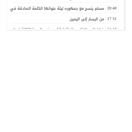
مسلم ينسج مع جمهوره ليلة عنوانها الكلمة الصادقة في مهرجا
20:40
من اليسار إلى اليمين
17:51
فهامالوجيا” تتوج بالجائزة الكبرى في الدورة الثالثة لمهرجان ال
13:19
أسماء لمنور تُحيي روح الطرب المغربي في مهرجان عيساوة بمك
10:39
الإدماج الاجتماعي في صلب الاهتمام.. الرباط تحتضن اختتام النسخ
22:45
المديرية الإقليمية للتعاون الوطني ببنسليمان تطلق الحملة الوطني
01:20
بوزنيقة.. حملة واسعة لتحرير الملك العمومي ومحاربة مختلف الظواه
14:40
أسرة شابة تناشد بفتح تحقيق في ملابسات مضاعفات صحية بعد ا
01:01
مسلم يشعل أجواء مهرجان تيميزار للفضة بتزنيت بحضور جماهيري
23:27