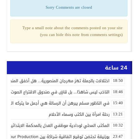
Sorry Comments are closed
Type a small note about the comments posted on your site
(you can hide this note from comments settings)
24 ساعة
اختلالات بالجملة تهز مهرجان المنصورية… هل أخفق المنظمون ف
18:50
الناخب ليس شاهدًا… بل قاضٍ في صندوق الاقتراع الصوت الانتخاب
18:46
في الناظور مسلم يبرهن أن الرسالة هي أجمل ما يتركه الفنان
15:40
رحلة امرأة بين الكتب وسماء الأحلام
13:21
المكتب المحلي لودادية موظفي العدل بالمحكمة الابتدائية المدنية
10:32
بوزنيقة تحتضن توقيع اتفاقية شراكة بين Joudour Production و Medi24 Prod لإنتاج الفيلم السينمائي “الاختطاف”
23:47