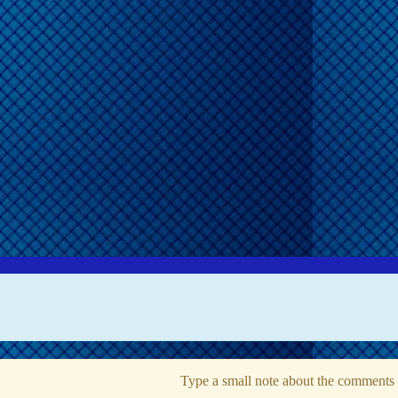
Type a small note about the comments p