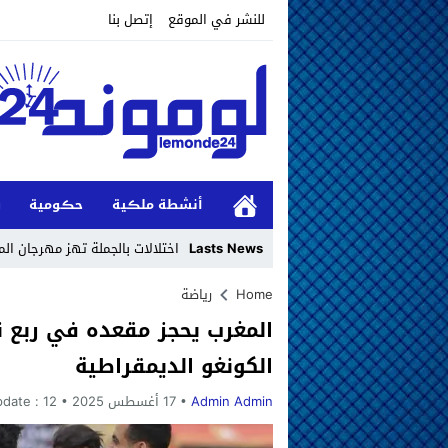
للنشر في الموقع
إتصل بنا
أنشطة ملڪية
حڪومية
و
Lasts News
اختلالات بالجملة تهز مهرجان ا
Stop
Home
رياضة
المغرب يحجز مقعده في ربع ن
Previous
الكونغو الديمقراطية
Next
Admin Admin
17 أغسطس 2025
12 شهر ago
pdate :