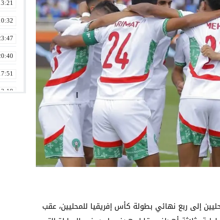
13:21
10:32
23:47
20:40
17:51
13:19
10:39
22:45
01:20
14:40
01:01
23:27
حليين إلى ربع نهائي بطولة كأس إفريقيا للمحليين، عقب