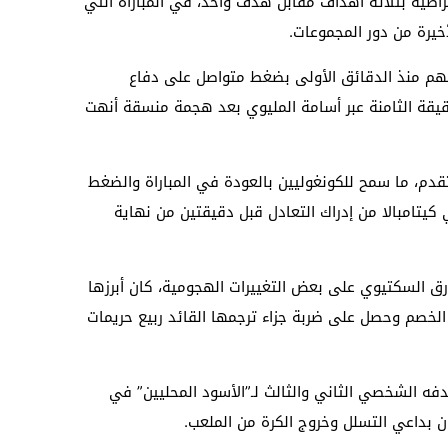
اطية بثلاثة أهداف مقابل هدف واحد، في المباراة التي
خيرة من دور المجموعات.
قاعهم منذ الدقائق الأولى بضغط متواصل على دفاع
يقة الثامنة عبر أسامة المليوي بعد هجمة منسقة أنهت
لتقدم، ما سمح للكونغوليين بالعودة في المباراة والضغط
يتامبالا من إدراك التعادل قبل دقيقتين من نهاية
رق السكتيوي على بعض التغييرات الهجومية، كان أبرزها
الخصم وحصل على ضربة جزاء ترجمها القائد ربيع حريمات
فه الشخصي الثاني والثالث لـ”الأسود المحليين” في
ان بداعي التسلل وخروج الكرة من الملعب.