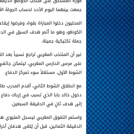
فوزه المستحق على منتخب الكونغو الديمقر
جمعت بينهما اليوم الأحد لحساب الجولة الأ
المحليون دخلوا المباراة بقوة، وفرضوا إي
الكونغو، وهو ما أثمر هدف السبق في الدق
جملة تكتيكية جميلة.
غير أن المنتخب المغربي تراجع نسبياً بعد ا
على مرمى الحارس المغربي، ليتمكن جاتفي ك
الشوط الأول، مستغلاً سوء تمركز الدفاع.
مع انطلاق الشوط الثاني، أقدم المدرب طا
دخول خالد بابا الذي تسبب في إرباك دفاع 
إلى هدف ثانٍ في الدقيقة السبعين.
واستمر التفوق المغربي ليسجل المليوي هد
الدقيقة الثمانين، قبل أن يُلغى هدفان آخر