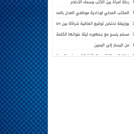
رحلة امرأة بين الكتب وسماء الأحلام
المكتب المحلي لودادية موظفي العدل بالمحكمة الابتدائية المدنية بالدار البيض
بوزنيقة تحتضن توقيع اتفاقية شراكة بين Joudour Production و Medi24 Prod لإنتاج الفيلم السينمائي “الاختطاف”
مسلم ينسج مع جمهوره ليلة عنوانها الكلمة الصادقة في مهرجان إفران
من اليسار إلى اليمين
فهامالوجيا” تتوج بالجائزة الكبرى في الدورة الثالثة لمهرجان الخلخال الوطني 
أسماء لمنور تُحيي روح الطرب المغربي في مهرجان عيساوة بمكناس
الإدماج الاجتماعي في صلب الاهتمام.. الرباط تحتضن اختتام النسخة الثانية من ا
المديرية الإقليمية للتعاون الوطني ببنسليمان تطلق الحملة الوطنية الثانية لإذ
بوزنيقة.. حملة واسعة لتحرير الملك العمومي ومحاربة مختلف الظواهر المشينة بنفو
أسرة شابة تناشد بفتح تحقيق في ملابسات مضاعفات صحية بعد الولادة بالمرك
مسلم يشعل أجواء مهرجان تيميزار للفضة بتزنيت بحضور جماهيري كبير