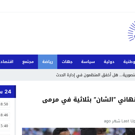
طنية
دولية
سياسة
جهات
رياضة
مجتمع
اقتصاد
لمنصورية… هل أخفق المنظمون في إدارة الحدث
24 ساعة
هائي “الشان” بثلاثية في مرمى
18:50
18:46
Last U
15:40