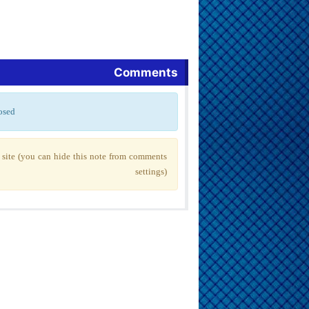
Comments
osed
site (you can hide this note from comments
settings)