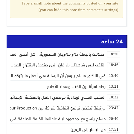
Type a small note about the comments posted on your site
(you can hide this note from comments settings)
24 ساعة
اختلالات بالجملة تهز مهرجان المنصورية… هل أخفق المنظمون ف
18:50
الناخب ليس شاهدًا… بل قاضٍ في صندوق الاقتراع الصوت الانتخاب
18:46
في الناظور مسلم يبرهن أن الرسالة هي أجمل ما يتركه الفنان
15:40
رحلة امرأة بين الكتب وسماء الأحلام
13:21
المكتب المحلي لودادية موظفي العدل بالمحكمة الابتدائية المدنية
10:32
بوزنيقة تحتضن توقيع اتفاقية شراكة بين Joudour Production و Medi24 Prod لإنتاج الفيلم السينمائي “الاختطاف”
23:47
مسلم ينسج مع جمهوره ليلة عنوانها الكلمة الصادقة في مهرجا
20:40
من اليسار إلى اليمين
17:51