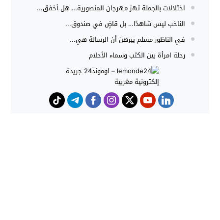
اختلالات بالجملة تهز مهرجان المنصورية… هل أخفق...
الناخب ليس شاهدًا… بل قاضٍ في صندوق...
في الناظور مسلم يبرهن أن الرسالة هي...
رحلة امرأة بين الكتب وسماء الأحلام
حوادث
هجوم كلاب شرسة ينهي حياة شاب
داخل منزل بطنجة
حملات أمنية مكثفة بشمال المغرب
تُحبط محاولات الهجرة غير النظامية
وتوقف المئات