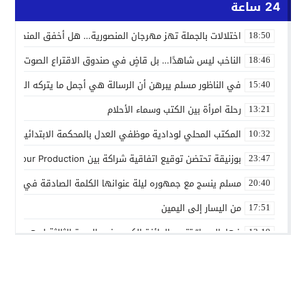
24 ساعة
اختلالات بالجملة تهز مهرجان المنصورية… هل أخفق المنظمون ف
18:50
الناخب ليس شاهدًا… بل قاضٍ في صندوق الاقتراع الصوت الانتخاب
18:46
في الناظور مسلم يبرهن أن الرسالة هي أجمل ما يتركه الفنان
15:40
رحلة امرأة بين الكتب وسماء الأحلام
13:21
المكتب المحلي لودادية موظفي العدل بالمحكمة الابتدائية المدنية
10:32
بوزنيقة تحتضن توقيع اتفاقية شراكة بين Joudour Production و Medi24 Prod لإنتاج الفيلم السينمائي “الاختطاف”
23:47
مسلم ينسج مع جمهوره ليلة عنوانها الكلمة الصادقة في مهرجا
20:40
من اليسار إلى اليمين
17:51
فهامالوجيا” تتوج بالجائزة الكبرى في الدورة الثالثة لمهرجان ال
13:19
أسماء لمنور تُحيي روح الطرب المغربي في مهرجان عيساوة بمك
10:39
الإدماج الاجتماعي في صلب الاهتمام.. الرباط تحتضن اختتام النسخ
22:45
01:20