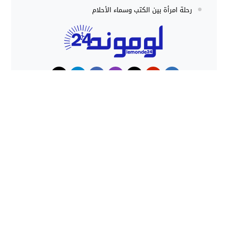
رحلة امرأة بين الكتب وسماء الأحلام
حوادث
هجوم كلاب شرسة ينهي حياة شاب
داخل منزل بطنجة
حملات أمنية مكثفة بشمال المغرب
تُحبط محاولات الهجرة غير النظامية
وتوقف المئات
lemonde24 - لوموند24 جريدة إلكترونية مغربية
© 2026 All
rights reserved.